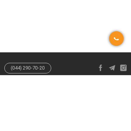
(044) 290-70-20
info@happypen.com.ua
offer@happypen.com.ua
(Для
поставщиков)