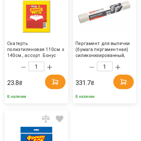
Скатерть
Пергамент для выпечки
полиэтиленовая 110см. х
(бумага пергаментная)
140см., ассорт. Бонус
силиконизированный,
38см. х50м., бел.
PROservice
23.8
331.7
₴
₴
В наличии
В наличии