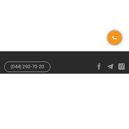
(044) 290-70-20
info@happypen.com.ua
offer@happypen.com.ua
(Для
поставщиков)