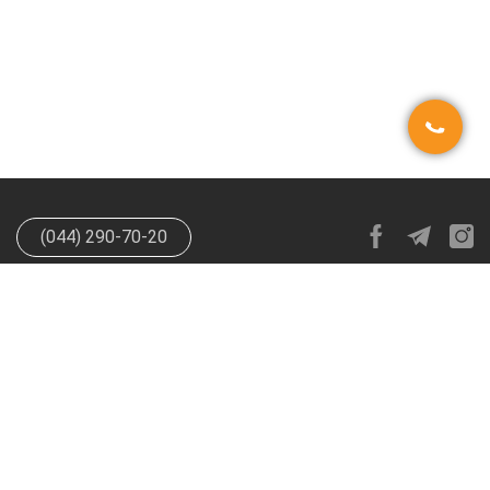
(044) 290-70-20
info@happypen.com.ua
offer@happypen.com.ua
(Для
поставщиков)
HappyPen 2026. Все права защищены