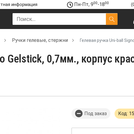
00
00
Пн-Пт, 9
-18
тная информация
(
Ручки гелевые, стержни
Гелевая ручка Uni-ball Sign
o Gelstick, 0,7мм., корпус кра
Под заказ
Код: 1