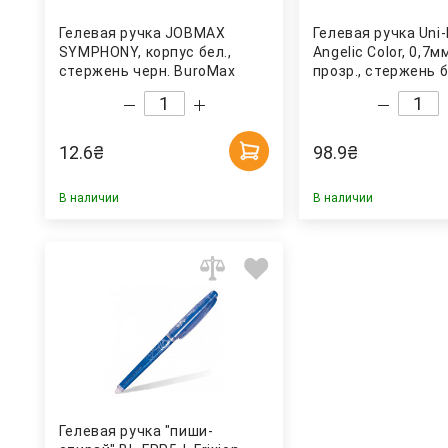
Гелевая ручка JOBMAX
Гелевая ручка Uni-
SYMPHONY, корпус бел.,
Angelic Color, 0,7м
стержень черн. BuroMax
прозр., стержень б
12.6
₴
98.9
₴
В наличии
В наличии
Гелевая ручка "пиши-