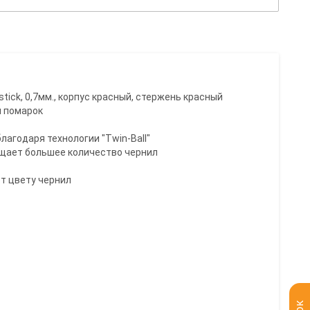
lstick, 0,7мм., корпус красный, стержень красный
и помарок
лагодаря технологии "Twin-Ball"
щает большее количество чернил
ет цвету чернил