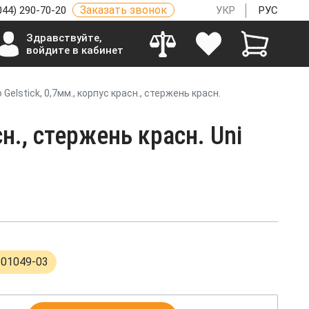
Заказать звонок
044) 290-70-20
УКР
РУС
Здравствуйте,
войдите в кабинет
o Gelstick, 0,7мм., корпус красн., стержень красн.
сн., стержень красн. Uni
501049-03