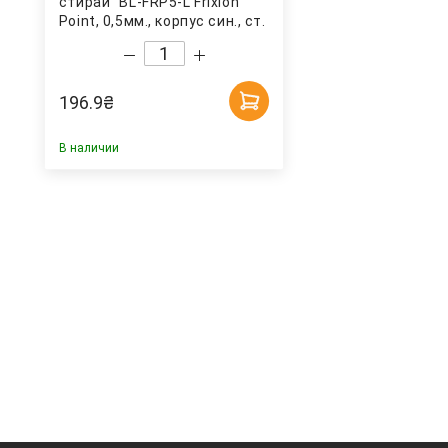
стирай" BL-FRP5-L Frixion
Point, 0,5мм., корпус син., ст.
син. Pilot
196.9
₴
В наличии