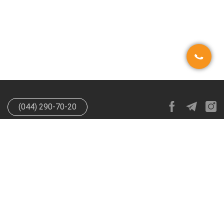
(044) 290-70-20
info@happypen.com.ua
offer@happypen.com.ua
(Для
поставщиков)
HappyPen 2026. Все права защищены