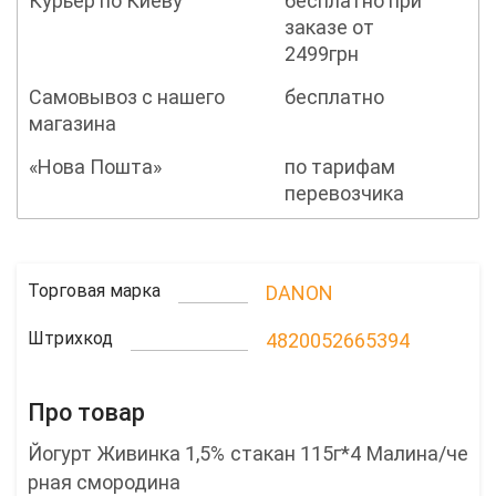
Курьер по Киеву
бесплатно при
заказе от
2499грн
Самовывоз с нашего
бесплатно
магазина
«Нова Пошта»
по тарифам
перевозчика
Торговая марка
DANON
Штрихкод
4820052665394
Про товар
Йогурт Живинка 1,5% стакан 115г*4 Малина/че
рная смородина