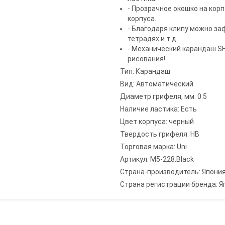
- Прозрачное окошко на кор
корпуса.
- Благодаря клипу можно за
тетрадях и т.д.
- Механический карандаш SH
рисования!
Тип: Карандаш
Вид: Автоматический
Диаметр грифеля, мм: 0.5
Наличие ластика: Есть
Цвет корпуса: черный
Твердость грифеля: HB
Торговая марка: Uni
Артикул: M5-228.Black
Страна-производитель: Япони
Страна регистрации бренда: Я