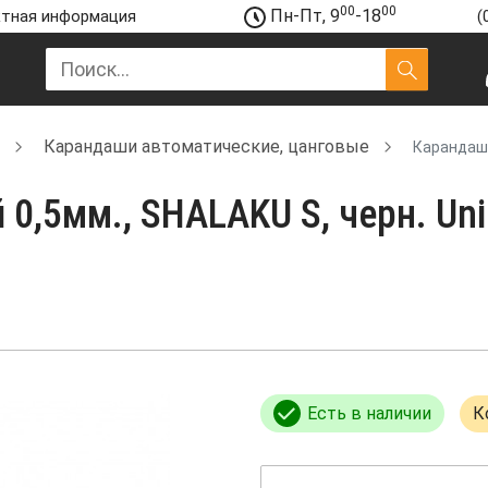
00
00
Пн-Пт, 9
-18
тная информация
(
Карандаши автоматические, цанговые
Карандаш 
0,5мм., SHALAKU S, черн. Uni
Есть в наличии
К