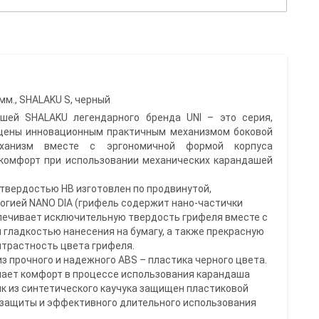
м., SHALAKU S, черный
шей SHALAKU легендарного бренда UNI – это серия,
щены инновационным практичным механизмом боковой
ханизм вместе с эргономичной формой корпуса
комфорт при использовании механических карандашей
 твердостью HB изготовлен по продвинутой,
логией NANO DIA (грифель содержит нано-частички
спечивает исключительную твердость грифеля вместе с
гладкостью нанесения на бумагу, а также прекрасную
нтрастность цвета грифеля.
из прочного и надежного ABS – пластика черного цвета.
ышает комфорт в процессе использования карандаша
к из синтетического каучука защищен пластиковой
 защиты и эффективного длительного использования