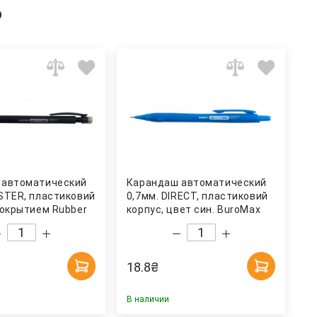
ь
 автоматический
Карандаш автоматический
STER, пластиковий
0,7мм. DIRECT, пластиковий
покрытием Rubber
корпус, цвет син. BuroMax
oMax
18.8
₴
В наличии