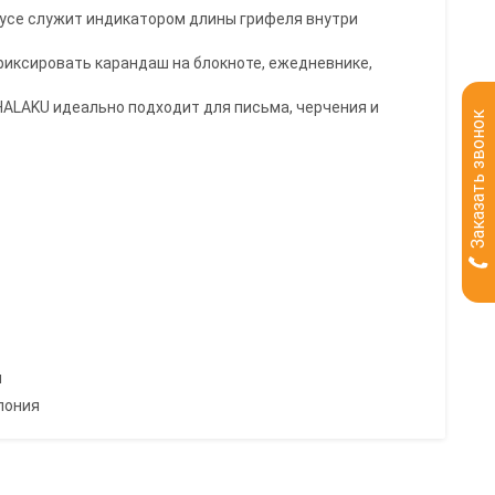
пусе служит индикатором длины грифеля внутри
фиксировать карандаш на блокноте, ежедневнике,
ALAKU идеально подходит для письма, черчения и
Заказать звонок
я
пония