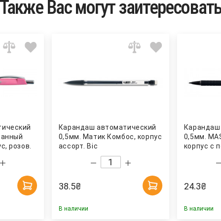
Также Вас могут заитересоват
тический
Карандаш автоматический
Карандаш
гранный
0,5мм. Матик Комбос, корпус
0,5мм. MA
с, розов.
ассорт. Bic
корпус с 
Touch Bur
38.5
₴
24.3
₴
В наличии
В наличии