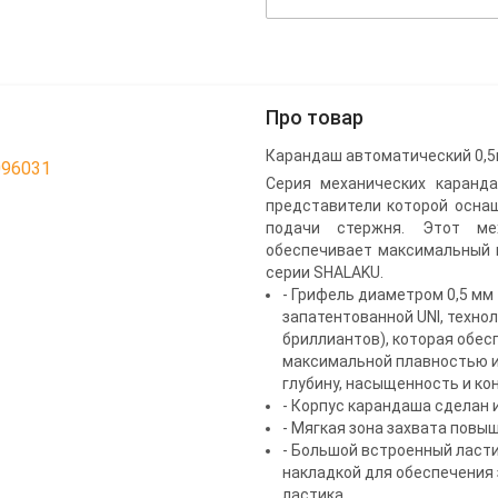
Про товар
Карандаш автоматический 0,5м
096031
Серия механических каранда
представители которой осна
подачи стержня. Этот ме
обеспечивает максимальный 
серии SHALAKU.
- Грифель диаметром 0,5 мм
запатентованной UNI, техно
бриллиантов), которая обе
максимальной плавностью и 
глубину, насыщенность и ко
- Корпус карандаша сделан 
- Мягкая зона захвата пов
- Большой встроенный ласти
накладкой для обеспечения
ластика.