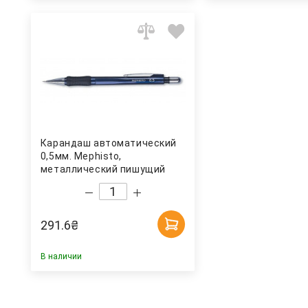
Карандаш автоматический
0,5мм. Mephisto,
металлический пишущий
узел, резиновый грип Koh-i-
noor
291.6
₴
В наличии