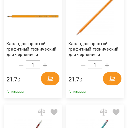
Карандаш простой
Карандаш простой
графитный технический
графитный технический
для черчения и
для черчения и
графичесских работ
графичесских работ
1570 HB Koh-i-noor
1570 3B Koh-i-noor
21.7
21.7
₴
₴
В наличии
В наличии