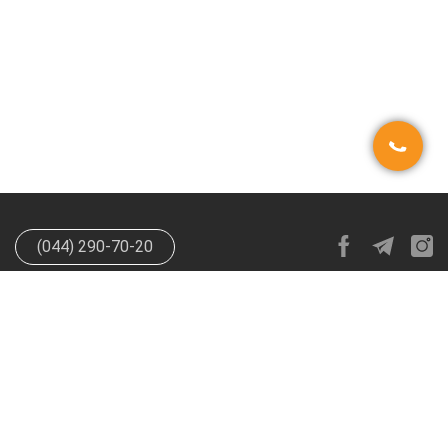
(044) 290-70-20
info@happypen.com.ua
offer@happypen.com.ua
(Для
поставщиков)