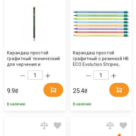
Карандаш простой
Карандаш простой
графитный технический
графитный с резинкой HB
для черчения и
ECO Evolution Stripes,
графичесских работ Fine
пластиковый корпус Bic
Art 8В Penmate
9.9
25.4
₴
₴
В наличии
В наличии