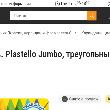
00
00
Пн-Пт, 9
-18
тная информация
(
ния (Краски, карандаши, фломастеры)
Карандаши цве
Plastello Jumbo, треугольны
Снято с продаж
К