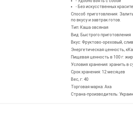
- Удобно взять с собой
- Без искусственных красит
Способ приготовления: Залит
по вкусу и завтрак готов.
Тип: Каша овсяная
Вид: Быстрого приготовления
Вкус: Фруктово-ореховый, сли
Энергетическая ценность, кКа
Пищевая ценность в 100 г: жиры -
Условия хранения: хранить в с
Срок хранения: 12 месяцев
Вес, г: 40
Торговая марка: Axa
Страна-производитель: Украи