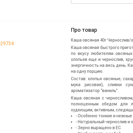
Про товар
Каша овсяная 40г Чернослив/о
129734
Каша овсяная быстрого приго
по вкусу любителям овсяных
хлопьев еще и чернослив, хру
энергичность на весь день. К
на одну порцию.
Состав: хлопья овсяные, саха
мука рисовая), сливки сух
ароматизатор “ваниль”.
Каша овсяная с черносливом
полноценным обедом для л
худеющим, активным, следящим
- Особенно тонкие и нежные
- Натуральный чернослив и 
- Зерно выращено в ЕС