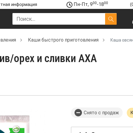
00
00
Пн-Пт, 9
-18
тная информация
(
овления
Каши быстрого приготовления
Каша овсян
ив/орех и сливки AXA
Снято с продаж
К