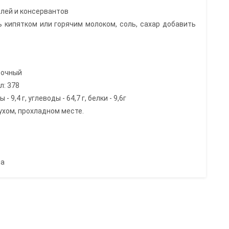
елей и консервантов
ь кипятком или горячим молоком, соль, сахар добавить
вочный
л: 378
 9,4 г, углеводы - 64,7 г, белки - 9,6г
ухом, прохладном месте.
на