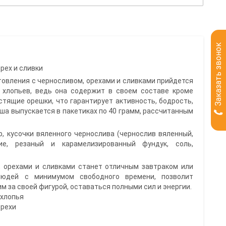
Заказать звонок
рех и сливки
товления с черносливом, орехами и сливками прийдется
 хлопьев, ведь она содержит в своем составе кроме
стящие орешки, что гарантирует активность, бодрость,
аша выпускается в пакетиках по 40 грамм, рассчитанным
р, кусочки вяленного чернослива (чернослив вяленный,
ие, резаный и карамелизированный фундук, соль,
, орехами и сливками станет отличным завтраком или
юдей с минимумом свободного времени, позволит
 за своей фигурой, оставаться полными сил и энергии.
 хлопья
орехи