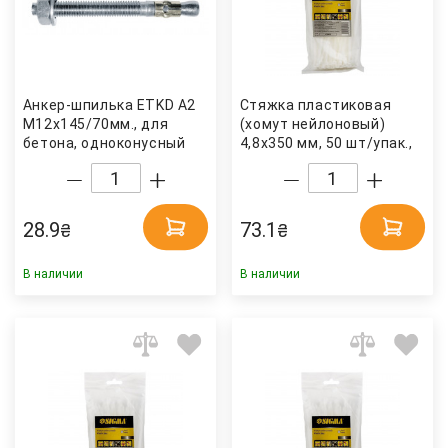
Анкер-шпилька ETKD А2
Стяжка пластиковая
М12х145/70мм., для
(хомут нейлоновый)
бетона, одноконуcный
4,8x350 мм, 50 шт/упак.,
METALVIS
бел. Sigma
28.9
73.1
₴
₴
В наличии
В наличии