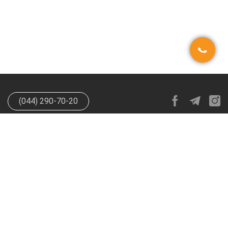
(044) 290-70-20
info@happypen.com.ua
offer@happypen.com.ua
(Для
поставщиков)
HappyPen 2026. Все права защищены