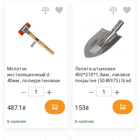
Молоток
Лопата штыковая
инсталяционный d-
400*210*1,3мм., лаковое
40мм., полиуретановые
покрытие (5048975) Grad
накладки
(4061349036934) S&R
487.1
153
₴
₴
В наличии
В наличии