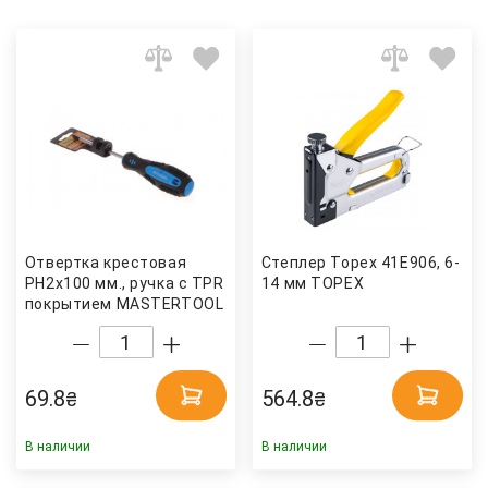
Отвертка крестовая
Степлер Topex 41E906, 6-
PH2x100 мм., ручка с TPR
14 мм TOPEX
покрытием MASTERTOOL
69.8
564.8
₴
₴
В наличии
В наличии