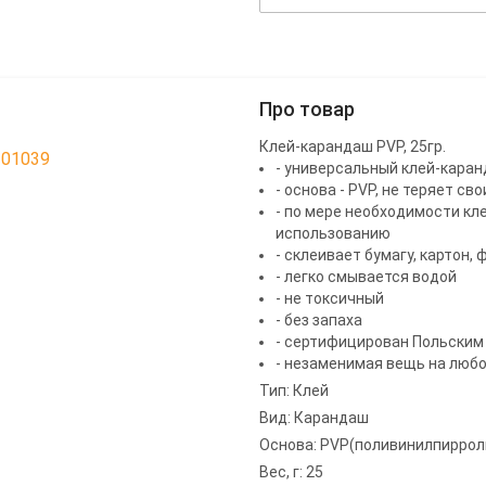
Про товар
Клей-карандаш PVP, 25гр.
201039
- универсальный клей-каран
- основа - PVP, не теряет с
- по мере необходимости кле
использованию
- склеивает бумагу, картон,
- легко смывается водой
- не токсичный
- без запаха
- сертифицирован Польским
- незаменимая вещь на любо
Тип: Клей
Вид: Карандаш
Основа: PVP(поливинилпиррол
Вес, г: 25