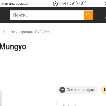
00
00
Пн-Пт, 9
-18
тная информация
(
й
Клей-карандаш PVP, 25гр.
 Mungyo
Снято с продаж
К