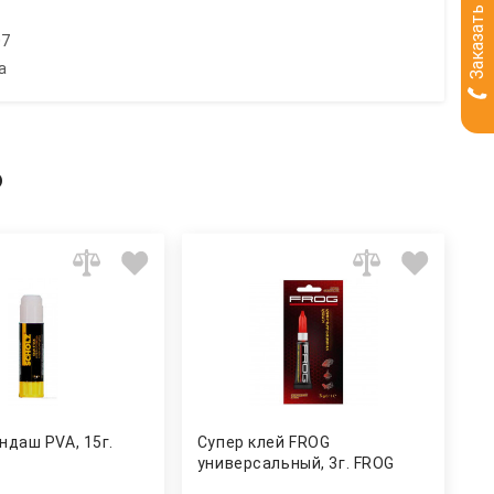
Заказать звонок
07
а
ь
ндаш PVA, 15г.
Супер клей FROG
универсальный, 3г. FROG