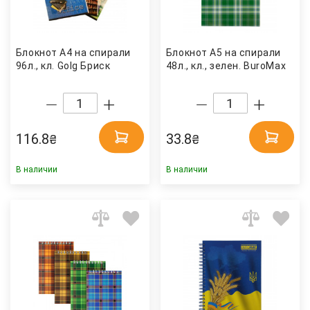
Блокнот А4 на спирали
Блокнот А5 на спирали
96л., кл. Golg Бриск
48л., кл., зелен. BuroMax
116.8
33.8
₴
₴
В наличии
В наличии