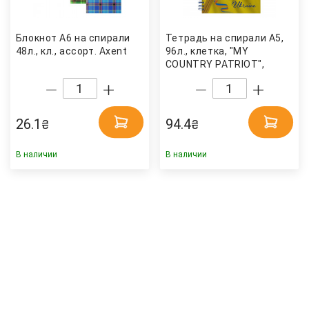
Блокнот А6 на спирали
Тетрадь на спирали А5,
48л., кл., ассорт. Axent
96л., клетка, "MY
COUNTRY PATRIOT",
тверд. переплет BuroMax
26.1
94.4
₴
₴
В наличии
В наличии