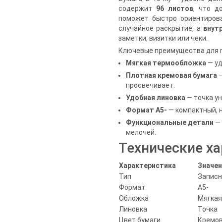
содержит
96 листов
, что д
поможет быстро ориентиров
случайное раскрытие, а
внут
заметки, визитки или чеки.
Ключевые преимущества для п
Мягкая термообложка
— уд
Плотная кремовая бумага
—
просвечивает.
Удобная линовка
— точка ун
Формат A5-
— компактный, 
Функциональные детали
— 
мелочей.
Технические х
Характеристика
Значен
Тип
Записн
Формат
A5-
Обложка
Мягкая
Линовка
Точка
Цвет бумаги
Кремо