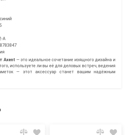
синий
5
2-A
8783847
ия
т Axent
— это идеальное сочетание изящного дизайна и
того, используете ли вы её для деловых встреч, ведения
заметок — этот аксессуар станет вашим надёжным
ь