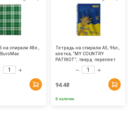
 на спирали 48л.,
Тетрадь на спирали А5, 96л.,
. BuroMax
клетка, "MY COUNTRY
PATRIOT", тверд. переплет
BuroMax
94.4
₴
В наличии