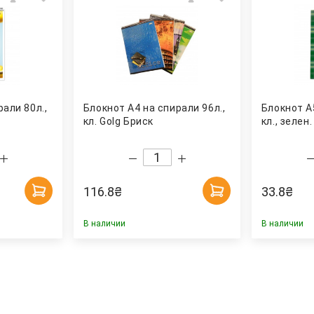
али 80л.,
Блокнот А4 на спирали 96л.,
Блокнот А5
кл. Golg Бриск
кл., зелен
116.8
₴
33.8
₴
В наличии
В наличии