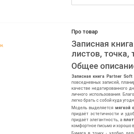
Про товар
Записная книга 
н.
листов, точка,
Общее описани
Записная книга Partner Soft
повседневных записей, плани
качестве недатированного дн
личного использования. Благ
легко брать с собой куда угодн
Модель выделяется
мягкой 
придаёт эстетичности и удо
придаёт элегантность, а
плот
комфортное письмо и хорошо в
Бумага в точку - удобно дел