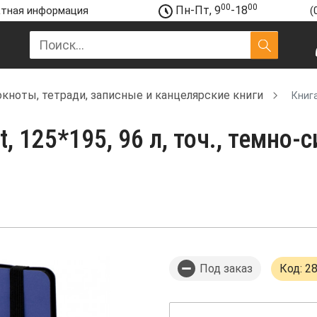
00
00
Пн-Пт, 9
-18
тная информация
(
кноты, тетради, записные и канцелярские книги
Книга
, 125*195, 96 л, точ., темно-с
Под заказ
Код: 2