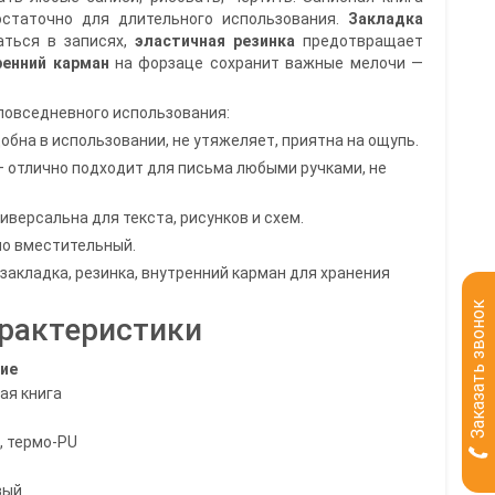
остаточно для длительного использования.
Закладка
аться в записях,
эластичная резинка
предотвращает
ренний карман
на форзаце сохранит важные мелочи —
овседневного использования:
обна в использовании, не утяжеляет, приятна на ощупь.
 отлично подходит для письма любыми ручками, не
иверсальна для текста, рисунков и схем.
но вместительный.
закладка, резинка, внутренний карман для хранения
Заказать звонок
арактеристики
ие
ая книга
, термо-PU
вый