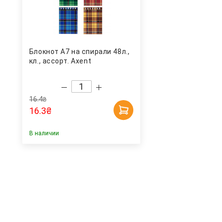
Блокнот А7 на спирали 48л.,
кл., ассорт. Axent
16.4
₴
16.3
₴
В наличии