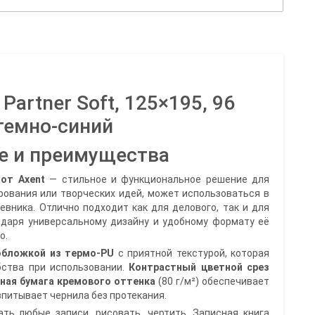
Partner Soft, 125×195, 96
 темно-синий
е и преимущества
 от Axent
— стильное и функциональное решение для
рования или творческих идей, может использоваться в
евника. Отлично подходит как для делового, так и для
одаря универсальному дизайну и удобному формату её
о.
обложкой из термо-PU
с приятной текстурой, которая
бства при использовании.
Контрастный цветной срез
ная бумага кремового оттенка
(80 г/м²) обеспечивает
питывает чернила без протекания.
ать любые записи, рисовать, чертить. Записная книга