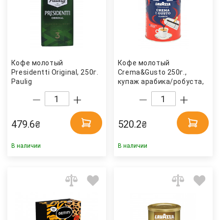
Кофе молотый
Кофе молотый
Presidentti Original, 250г.
Crema&Gusto 250г.,
Paulig
купаж арабика/робуста,
жестяная банка Lavazza
479.6
520.2
₴
₴
В наличии
В наличии