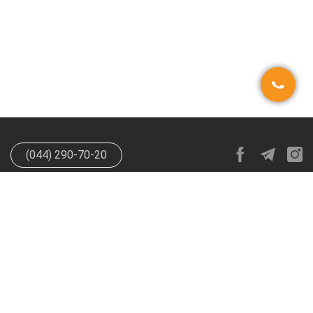
(044) 290-70-20
info@happypen.com.ua
offer@happypen.com.ua
(Для
поставщиков)
HappyPen 2026. Все права защищены