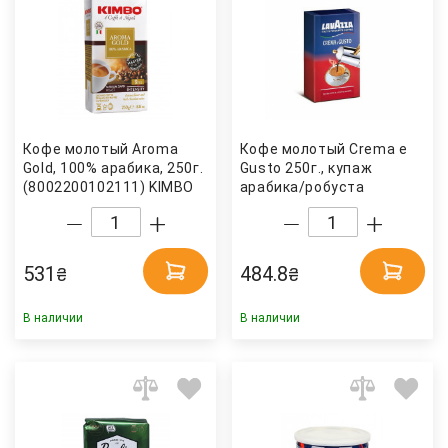
Кофе молотый Aroma
Кофе молотый Crema e
Gold, 100% арабика, 250г.
Gusto 250г., купаж
(8002200102111) KIMBO
арабика/робуста
Lavazza
531
484.8
₴
₴
В наличии
В наличии