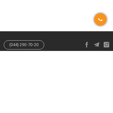
(044) 290-70-20
info@happypen.com.ua
offer@happypen.com.ua
(Для
поставщиков)
HappyPen 2026. Все права защищены