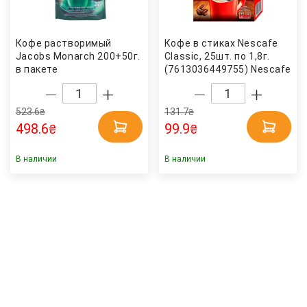
Кофе растворимый
Кофе в стиках Nescafe
Jacobs Monarch 200+50г.
Classic, 25шт. по 1,8г.
в пакете
(7613036449755) Nescafe
(4820206290137) Jacobs
523.6
131.7
₴
₴
498.6
99.9
₴
₴
В наличии
В наличии