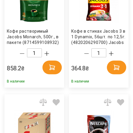
Кофе растворимый
Кофе в стиках Jacobs 3 в
Jacobs Monarch, 500г., в
1 Dynamix, 56шт. по 12,5г.
пакете (8714599108932)
(4820206290700) Jacobs
Jacobs
858.2
364.8
₴
₴
В наличии
В наличии