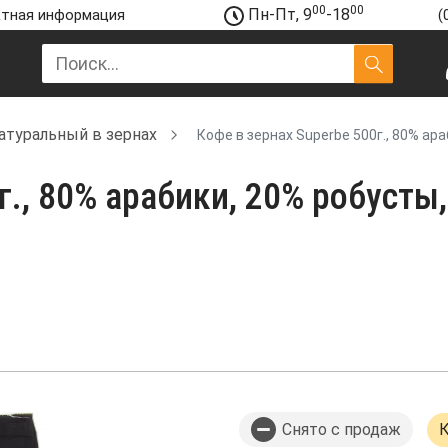
00
00
Пн-Пт, 9
-18
тная информация
(
атуральный в зернах
Кофе в зернах Superbe 500г., 80% ар
г., 80% арабики, 20% робусты,
Снято с продаж
К