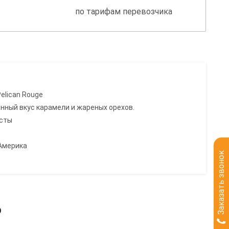
по тарифам перевозчика
Pelican Rouge
нный вкус карамели и жареных орехов.
усты
Америка
Заказать звонок
ь