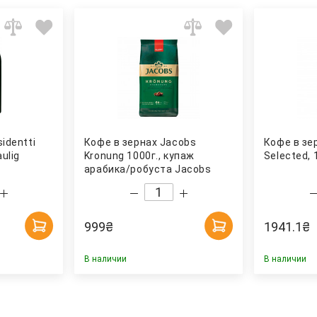
identti
Кофе в зернах Jacobs
Кофе в зе
ulig
Kronung 1000г., купаж
Selected, 
арабика/робуста Jacobs
999
₴
1941.1
₴
В наличии
В наличии