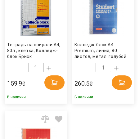
Тетрадь на спирали А4,
Колледж-блок А4
80л., клетка, Колледж-
Premium, линия, 80
блок Бриск
листов, метал. голубой
Brunnen
159.9
260.5
₴
₴
В наличии
В наличии