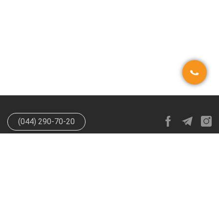
(044) 290-70-20
info@happypen.com.ua
offer@happypen.com.ua
(Для
поставщиков)