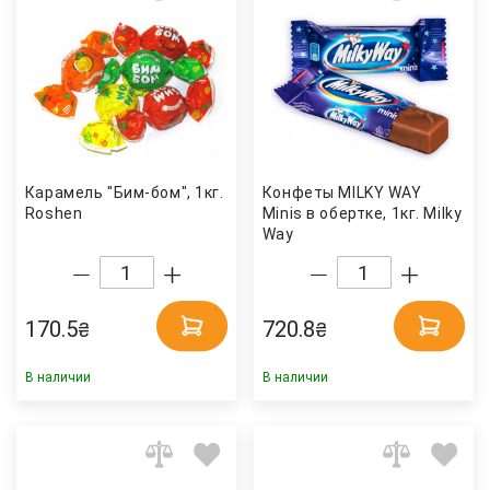
Карамель "Бим-бом", 1кг.
Конфеты MILKY WAY
Roshen
Minis в обертке, 1кг. Milky
Way
170.5
720.8
₴
₴
В наличии
В наличии