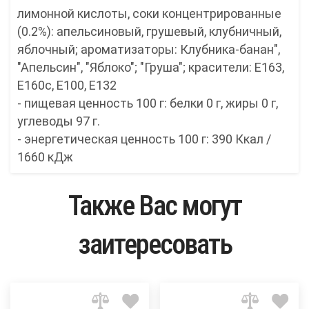
лимонной кислоты, соки концентрированные
(0.2%): апельсиновый, грушевый, клубничный,
яблочный; ароматизаторы: Клубника-банан",
"Апельсин", "Яблоко"; "Груша"; красители: Е163,
Е160с, Е100, Е132
- пищевая ценность 100 г: белки 0 г, жиры 0 г,
углеводы 97 г.
- энергетическая ценность 100 г: 390 Ккал /
1660 кДж
Также Вас могут
заитересовать