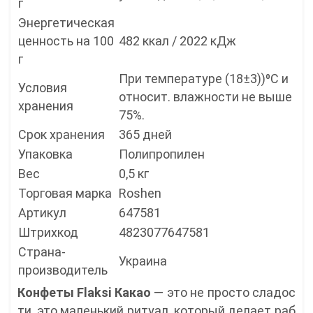
г
Энергетическая
ценность на 100
482 ккал / 2022 кДж
г
При температуре (18±3))⁰С и
Условия
относит. влажности не выше
хранения
75%.
Срок хранения
365 дней
Упаковка
Полипропилен
Вес
0,5 кг
Торговая марка
Roshen
Артикул
647581
Штрихкод
4823077647581
Страна-
Украина
производитель
Конфеты Flaksi Какао
— это не просто сладос
ти, это маленький ритуал, который делает раб