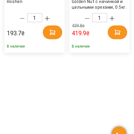
Roshen
Golden Nut с начинкой и
цельными орехами, 0.5кг.
Millennium
439.8
₴
193.7
419.9
₴
₴
В наличии
В наличии