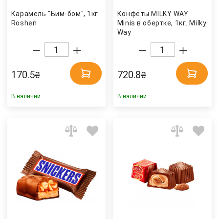
Карамель "Бим-бом", 1кг.
Конфеты MILKY WAY
Roshen
Minis в обертке, 1кг. Milky
Way
170.5
720.8
₴
₴
В наличии
В наличии