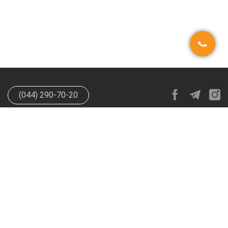
(044) 290-70-20
info@happypen.com.ua
offer@happypen.com.ua
(Для
поставщиков)
HappyPen 2026. Все права защищены