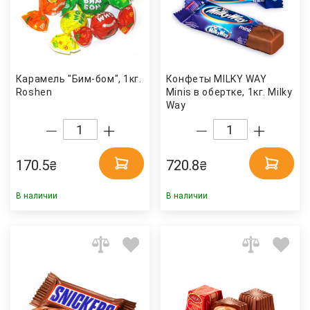
Карамель "Бим-бом", 1кг.
Конфеты MILKY WAY
Roshen
Minis в обертке, 1кг. Milky
Way
170.5
720.8
₴
₴
В наличии
В наличии