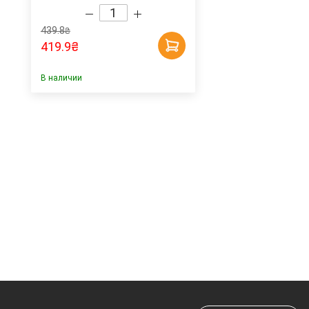
Millennium
439.8
₴
419.9
₴
В наличии