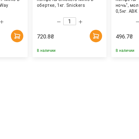
 Way
обертке, 1кг. Snickers
ночь", мо
0,5кг. АВК
720.8
₴
496.7
₴
В наличии
В наличии