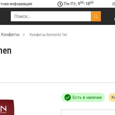
00
00
Пн-Пт, 9
-18
тная информация
(
Конфеты
Конфеты Sorrento 1кг.
hen
Есть в наличии
К