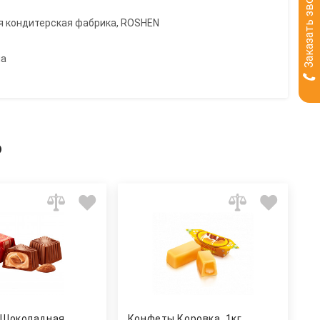
Заказать звонок
я кондитерская фабрика, ROSHEN
на
ь
"Шоколадная
Конфеты Коровка, 1кг.