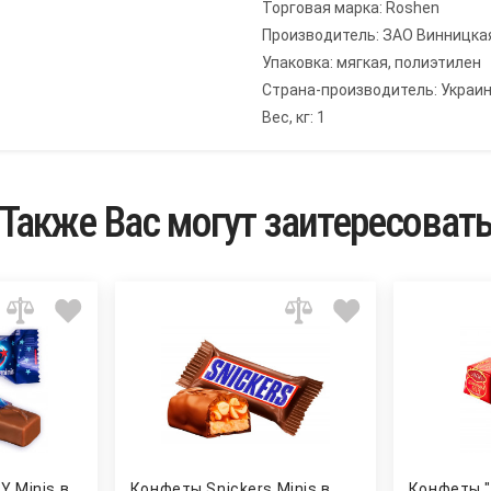
Торговая марка: Roshen
Производитель: ЗАО Винницка
Упаковка: мягкая, полиэтилен
Страна-производитель: Украи
Вес, кг: 1
Также Вас могут заитересоват
 Minis в
Конфеты Snickers Minis в
Конфеты 