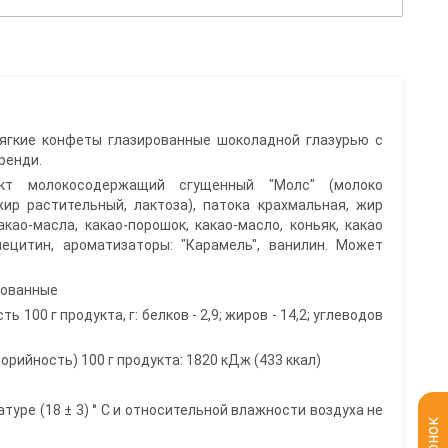
мягкие конфеты глазированные шоколадной глазурью с
ренди.
дукт молокосодержащий сгущенный "Молс" (молоко
жир растительный, лактоза), патока крахмальная, жир
као-масла, какао-порошок, какао-масло, коньяк, какао
лецитин, ароматизаторы: "Карамель", ванилин. Может
рованные
 100 г продукта, г: белков - 2,9; жиров - 14,2; углеводов
рийность) 100 г продукта: 1820 кДж (433 ккал)
туре (18 ± 3) ° С и относительной влажности воздуха не