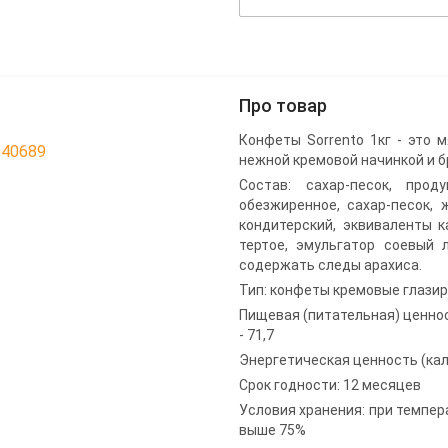
Про товар
Конфеты Sorrento 1кг - это 
040689
нежной кремовой начинкой и б
Состав: сахар-песок, про
обезжиренное, сахар-песок, 
кондитерский, эквиваленты ка
тертое, эмульгатор соевый 
содержать следы арахиса.
Тип: конфеты кремовые глази
Пищевая (питательная) ценность
- 71,7
Энергетическая ценность (кало
Срок годности: 12 месяцев
Условия хранения: при темпера
выше 75%