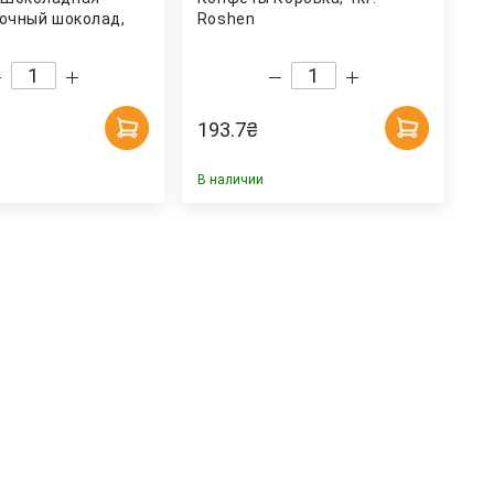
лочный шоколад,
Roshen
193.7
₴
В наличии