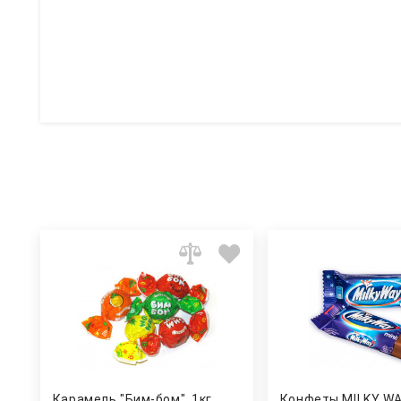
Карамель "Бим-бом", 1кг.
Конфеты MILKY WAY