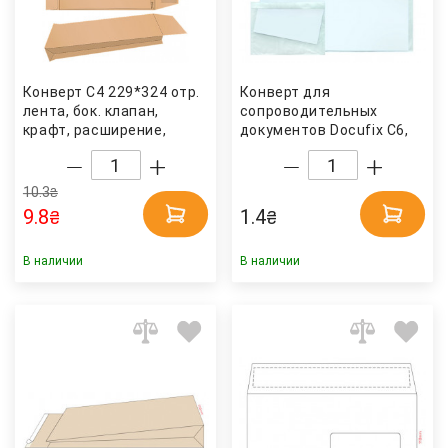
Конверт C4 229*324 отр.
Конверт для
лента, бок. клапан,
сопроводительных
крафт, расширение,
документов Docufix C6,
загрузка по короткой
160x110(175x115+15)мм.,
стороне, коричн. Optimail
самокл., прозр. Optimail
10.3
₴
9.8
1.4
₴
₴
В наличии
В наличии