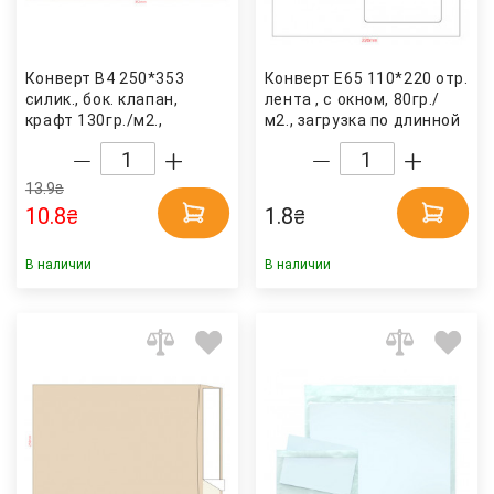
Конверт B4 250*353
Конверт E65 110*220 отр.
силик., бок. клапан,
лента , с окном, 80гр./
крафт 130гр./м2.,
м2., загрузка по длинной
расширение, загрузка по
стороне, бел. Optimail
короткой стороне
Optimail
13.9
₴
10.8
1.8
₴
₴
В наличии
В наличии