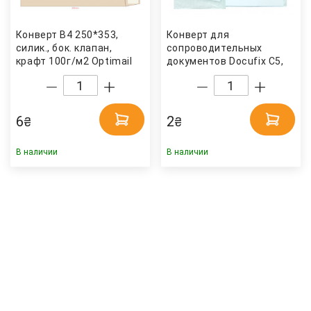
Конверт B4 250*353,
Конверт для
силик., бок. клапан,
сопроводительных
крафт 100г/м2 Optimail
документов Docufix C5,
225x160(240x165+15)мм.,
самокл., прозр. Optimail
6
2
₴
₴
В наличии
В наличии