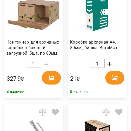
Контейнер для архивных
Коробка архивная А4,
коробок с боковой
80мм., бирюз. BuroMax
загрузкой, 5шт. по 80мм.
или 4шт. по 100мм. Эко,
коричн Esselte
327.9
21
₴
₴
В наличии
В наличии