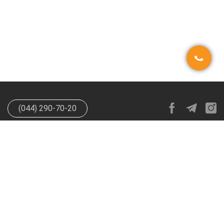
(044) 290-70-20
info@happypen.com.ua
offer@happypen.com.ua
(Для
поставщиков)
HappyPen 2026. Все права защищены