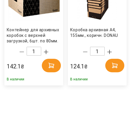
Контейнер для архивных
Коробка архивная А4,
коробок с верхней
155мм., коричн. DONAU
загрузкой, 6шт. по 80мм.
или 5шт. по 100мм.,
коричн. Axent
142.1
124.1
₴
₴
В наличии
В наличии