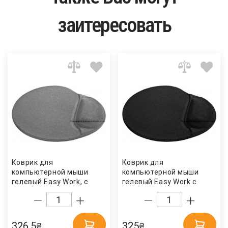
заитересовать
Коврик для
Коврик для
компьютерной мыши
компьютерной мыши
гелевый Easy Work, с
гелевый Easy Work с
подушкой под запястье,
подушкой под запястье,
сер. Defender
черн. Defender
326.5
325
₴
₴