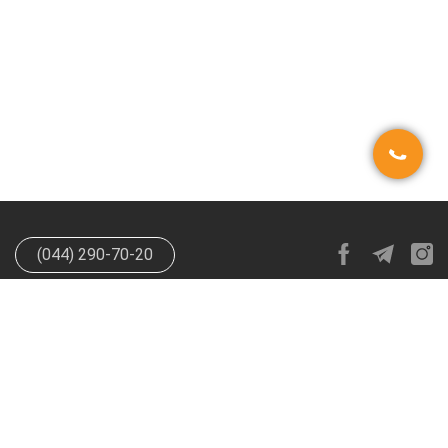
(044) 290-70-20
info@happypen.com.ua
offer@happypen.com.ua
(Для
поставщиков)