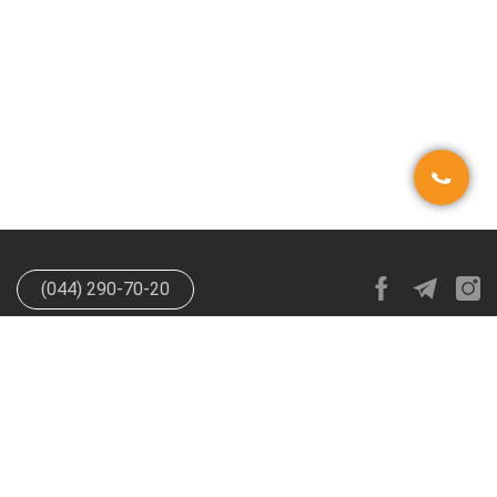
(044) 290-70-20
info@happypen.com.ua
offer@happypen.com.ua
(Для
поставщиков)