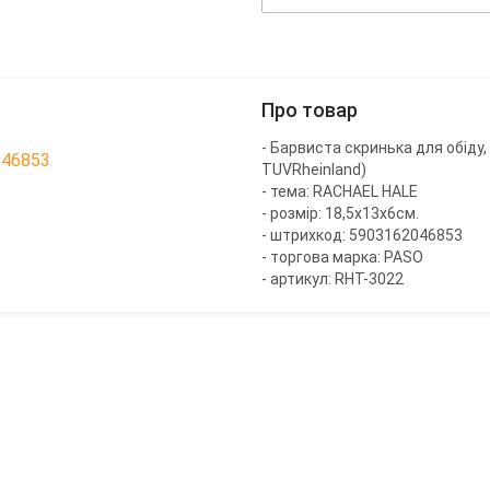
Про товар
- Барвиста скринька для обіду,
046853
TUVRheinland)
- тема: RACHAEL HALE
- розмір: 18,5x13x6см.
- штрихкод: 5903162046853
- торгова марка: PASO
- артикул: RHT-3022