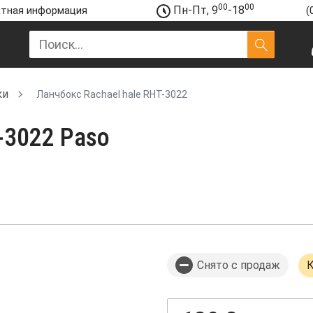
00
00
Пн-Пт, 9
-18
тная информация
(
ки
Ланчбокс Rachael hale RHT-3022
-3022 Paso
Снято с продаж
К