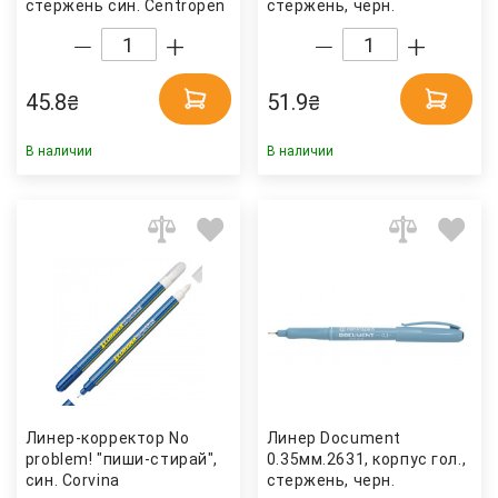
стержень син. Centropen
стержень, черн.
Centropen
45.8
51.9
₴
₴
В наличии
В наличии
Линер-корректор No
Линер Document
problem! "пиши-стирай",
0.35мм.2631, корпус гол.,
син. Corvina
стержень, черн.