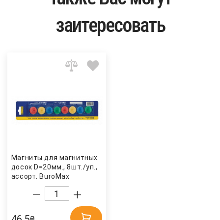
заитересовать
Магниты для магнитных
досок D=20мм., 8шт./уп.,
ассорт. BuroMax
46.5
₴