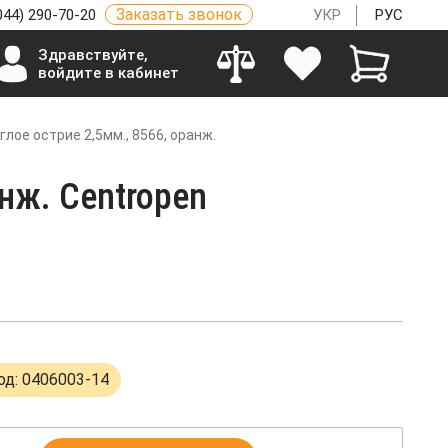
Заказать звонок
044) 290-70-20
УКР
РУС
Здравствуйте,
войдите в кабинет
лое острие 2,5мм., 8566, оранж.
нж. Centropen
од: 0406003-14