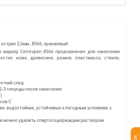
острие 2,5мм., 8566, оранжевый
 маркер Centropen 8566 предназначен для нанесения
стях: коже, древесине, резине, пластмассе, стекле,
четкий след
 2-3 секунды после нанесения
)
усов С
ве, водостойкие, устойчивые к погодным условиям, с
си можно удалить спиртосодержащим раствором.