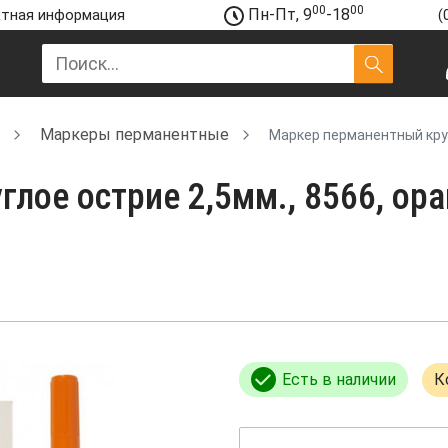
00
00
Пн-Пт, 9
-18
тная информация
(
Маркеры перманентные
Маркер перманентный круг
лое острие 2,5мм., 8566, ора
Есть в наличии
К