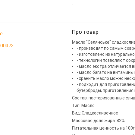
Про товар
ке
Масло "Селянське" сладкосливо
400373
- производят по самым сов
- изготовлено из натуральн
- технологии позволяют сох
- масло экстра отличается
- масло багато на витамины 
- хранить масло можно неск
- подходит для приготовлен
бутерброды, приготовления
Состав: пастеризованные слив
Тип: Масло
Вид: Сладкосливочное
Массовая доля жира: 82%.
Питательная ценность на 100г: б