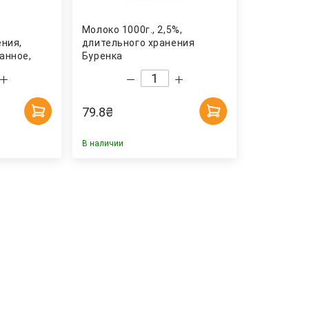
,
Молоко 1000г., 2,5%,
ения,
длительного хранения
анное,
Буренка
здоровье
79.8
₴
В наличии