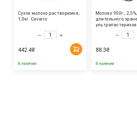
Сухое молоко растворимое,
Молоко 950г., 2,5%
1,0кг. Cavarro
длительного хран
ультрапастеризов
безлактозное На 
442.4
₴
88.3
₴
В наличии
В наличии