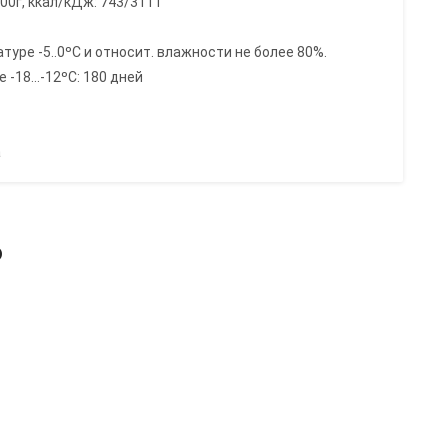
00г, ккал/кДж: 743/3111
туре -5..0ºC и относит. влажности не более 80%.
-18...-12ºC: 180 дней
а
ь