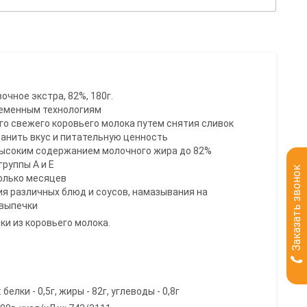
чное экстра, 82%, 180г.
ременным технологиям
ого свежего коровьего молока путем снятия сливок
ранить вкус и питательную ценность
 высоким содержанием молочного жира до 82%
группы А и Е
Заказать звонок
олько месяцев
ия различных блюд и соусов, намазывания на
 выпечки
ки из коровьего молока.
елки - 0,5г, жиры - 82г, углеводы - 0,8г