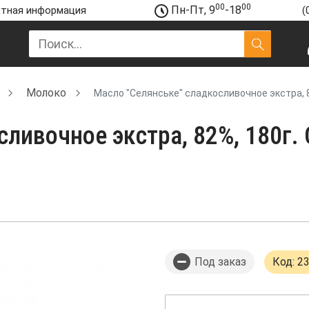
00
00
Пн-Пт, 9
-18
тная информация
(
Молоко
Масло "Селянське" сладкосливочное экстра, 8
сливочное экстра, 82%, 180г.
Под заказ
Код: 2