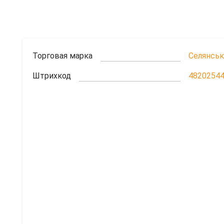
Торговая марка
Селянсь
Штрихкод
4820254