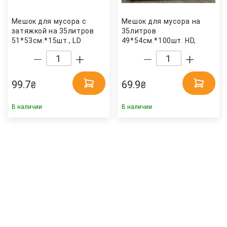
Мешок для мусора с
Мешок для мусора на
затяжкой на 35литров
35литров
51*53см.*15шт., LD
49*54см.*100шт. HD,
15мкм., графит Фрекен
черн. 4HoReCa
Бок
99.7
69.9
₴
₴
В наличии
В наличии