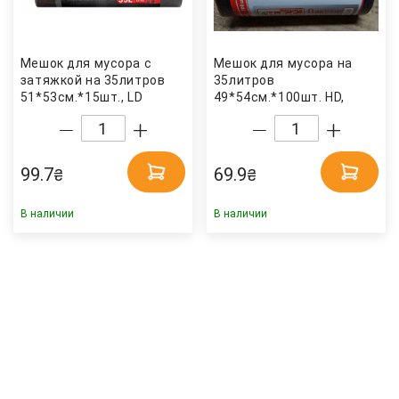
Мешок для мусора с
Мешок для мусора на
затяжкой на 35литров
35литров
51*53см.*15шт., LD
49*54см.*100шт. HD,
15мкм., графит Фрекен
черн. 4HoReCa
Бок
99.7
69.9
₴
₴
В наличии
В наличии