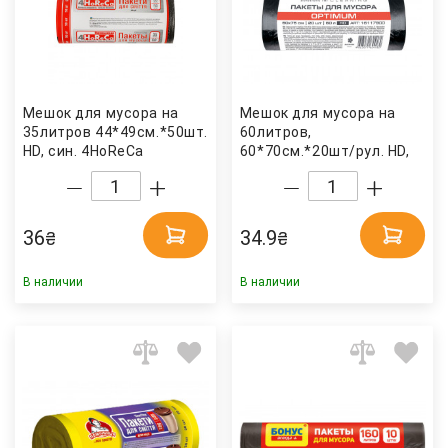
Мешок для мусора на
Мешок для мусора на
35литров 44*49см.*50шт.
60литров,
HD, син. 4HoReCa
60*70см.*20шт/рул. HD,
черн. OPTIMUM
36
34.9
₴
₴
В наличии
В наличии