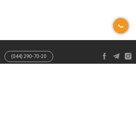
(044) 290-70-20
info@happypen.com.ua
offer@happypen.com.ua
(Для
поставщиков)
HappyPen 2026. Все права защищены