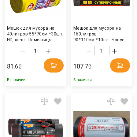
Мешок для мусора на
Мешок для мусора на
40литров 55*70см.*30шт.
160литров
HD, желт. Помічниця
90*110см.*10шт. Бонус,
черн. Бонус
81.6
107.7
₴
₴
В наличии
В наличии