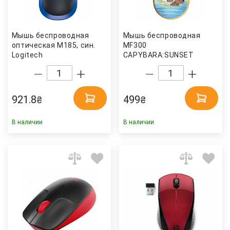
Мышь беcпроводная
Мышь беcпроводная
оптическая M185, син.
MF300
Logitech
CAPYBARA:SUNSET
SILENT WL/BT (2E-
MF300WCAPIBARAYW),
желт. 2E
921.8
499
₴
₴
В наличии
В наличии