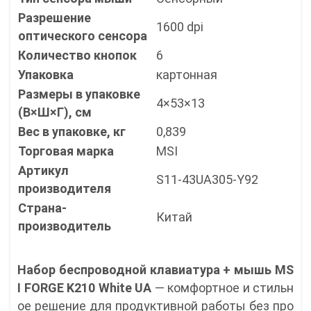
Разрешение
1600 dpi
оптического сенсора
Количество кнопок
6
Упаковка
картонная
Размеры в упаковке
4×53×13
(В×Ш×Г), см
Вес в упаковке, кг
0,839
Торговая марка
MSI
Артикул
S11-43UA305-Y92
производителя
Страна-
Китай
производитель
Набор беспроводной клавиатура + мышь MS
I FORGE K210 White UA
— комфортное и стильн
ое решение для продуктивной работы без про