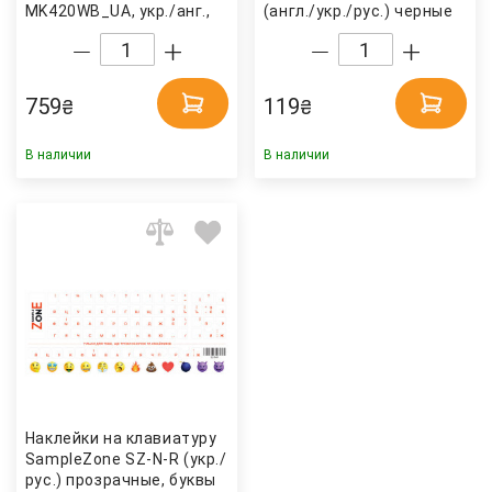
MK420WB_UA, укр./анг.,
(англ./укр./рус.) черные
черн. 2E
непрозрачные, буквы
бело-зелен. Украина
759
119
₴
₴
В наличии
В наличии
Наклейки на клавиатуру
SampleZone SZ-N-R (укр./
рус.) прозрачные, буквы