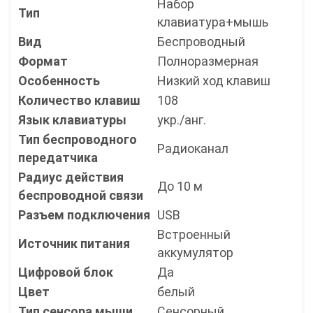
Набор
Тип
клавиатура+мышь
Вид
Беспроводный
Формат
Полноразмерная
Особенность
Низкий ход клавиш
Количество клавиш
108
Язык клавиатуры
укр./анг.
Тип беспроводного
Радиоканал
передатчика
Радиус действия
До 10 м
беспроводной связи
Разъем подключения
USB
Встроенный
Источник питания
аккумулятор
Цифровой блок
Да
Цвет
белый
Тип сенсора мыши
Сенсорный