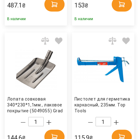
487.1
153
₴
₴
В наличии
В наличии
Лопата совковая
Пистолет для герметика
340*230*1,1мм., лаковое
каркасный, 235мм. Top
покрытие (5049055) Grad
Tools
144.6
115.9
₴
₴