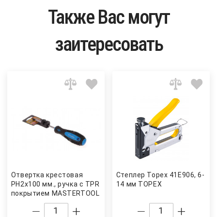
Также Вас могут
заитересовать
Отвертка крестовая
Степлер Topex 41E906, 6-
PH2x100 мм., ручка с TPR
14 мм TOPEX
покрытием MASTERTOOL