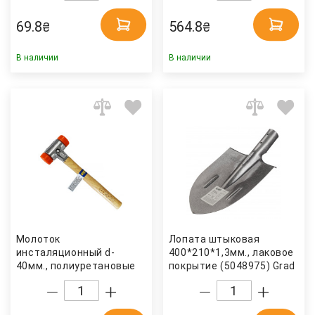
69.8
564.8
₴
₴
В наличии
В наличии
Молоток
Лопата штыковая
инсталяционный d-
400*210*1,3мм., лаковое
40мм., полиуретановые
покрытие (5048975) Grad
накладки
(4061349036934) S&R