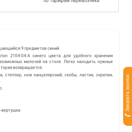
по тарифам перевозчика
щающийся 9 предметов синий
ton 2104-04-A синего цвета для удобного хранения
возможных мелочей на столе. Легко находить нужные
оторая возвращается.
, степлер, нож канцелярский, скобы, ластик, скрепки,
Заказать звонок
.
р.
л-вертушка