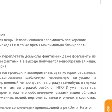
ies
ная вещь. Человек склонен запоминать все хорошие
исходят и в то же время максимально блокировать
бен переплетать домыслы, фантазии и даже фрагменты из
ыми фактами. На выходе получается невообразимая каша,
ерит.
тов проводили эксперименты, суть которых сводилась
одстраивали шаблонную нереальную ситуацию и
у, военный не пропустил за ограду где-нибудь в глухом
 что там, за оградой, разбился НЛО. И уже через год
ерен в том, что собственными глазами видел обломки
уженных людей, вертолеты, танки и ученых в костюмах
тельное дополнение к превосходной игре «Dixit». На этот