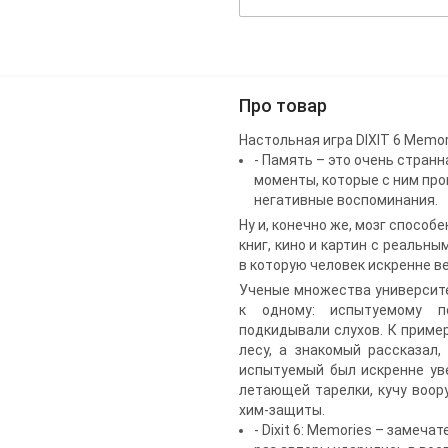
Про товар
Настольная игра DIXIT 6 Memor
- Память – это очень стран
моменты, которые с ним про
негативные воспоминания.
Ну и, конечно же, мозг спосо
книг, кино и картин с реальн
в которую человек искренне в
Ученые множества университе
к одному: испытуемому п
подкидывали слухов. К пример
лесу, а знакомый рассказал,
испытуемый был искренне ув
летающей тарелки, кучу воор
хим-защиты.
- Dixit 6: Memories – замеча