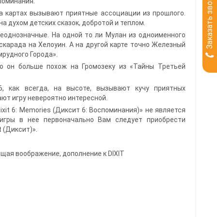
Заказать звонок
поминания.
а картах вызывают приятные ассоциации из прошлого.
 духом детских сказок, добротой и теплом.
неоднозначные. На одной то ли Мулан из одноименного
скарада на Хелоуин. А на другой карте точно Железный
рудного Города».
то он больше похож на Громозеку из «Тайны Третьей
, как всегда, на высоте, вызывают кучу приятных
ают игру невероятно интересной.
ixit 6: Memories (Диксит 6: Воспоминания)» не является
 игры в нее первоначально Вам следует приобрести
t (Диксит)».
щая воображение, дополнение к DIXIT