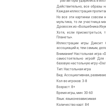
раз авторы ударились в вос
Действительно, все образы н
Каждая иллюстрация пропитана
Но все эти картинки совсем 
мультика, то ли участница ма
Дровосек из «Волшебника Изум
Хотя, если присмотреться, 
Планеты».
Иллюстрации игры Диксит 6
ассоциаций и, тем самым, дел
Внимание! Настольная игра «D
самостоятельно игрой! Для
базовую настольную игру «Dixi
Тип: Настольная игра
Вид: Ассоциативная, развиваю
Кол-во игроков: 3-8
Возраст: 8+
Время игры, мин: 30-60
Язык: языконезависимая
Количество карт: 84