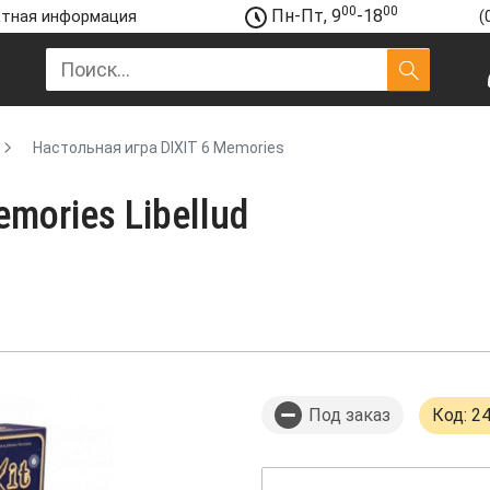
00
00
Пн-Пт, 9
-18
тная информация
(
Настольная игра DIXIT 6 Memories
mories Libellud
Под заказ
Код: 2