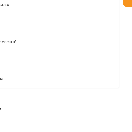
льная
 зеленый
ия
ь