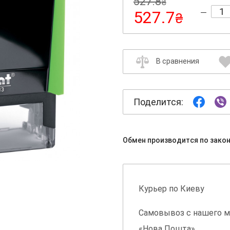
527.8
₴
527.7
₴
В сравнения
Поделится:
Обмен производится по зако
Курьер по Киеву
Самовывоз с нашего м
«Нова Пошта»