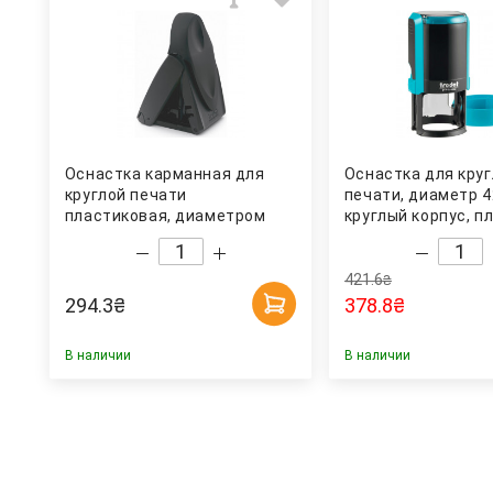
Оснастка карманная для
Оснастка для кру
круглой печати
печати, диаметр 4
пластиковая, диаметром
круглый корпус, п
макс. 40мм., 9440, черн.
4642, бирюз. Troda
Trodat
421.6
₴
294.3
₴
378.8
₴
В наличии
В наличии