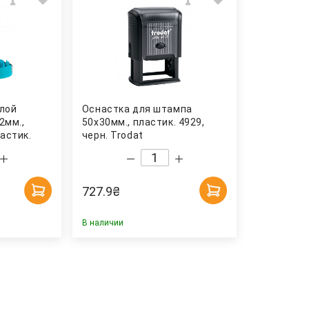
глой
Оснастка для штампа
2мм.,
50х30мм., пластик. 4929,
ластик.
черн. Trodat
t
727.9
₴
В наличии