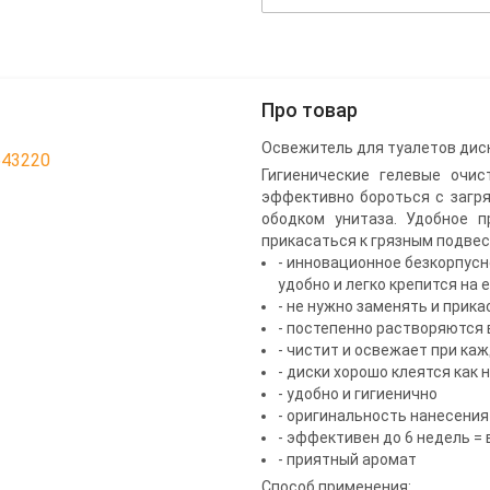
Про товар
Освежитель для туалетов диск
643220
Гигиенические гелевые очис
эффективно бороться с загря
ободком унитаза. Удобное п
прикасаться к грязным подвес
- инновационное безкорпусн
удобно и легко крепится на 
- не нужно заменять и прик
- постепенно растворяются 
- чистит и освежает при ка
- диски хорошо клеятся как 
- удобно и гигиенично
- оригинальность нанесения
- эффективен до 6 недель = 
- приятный аромат
Способ применения: