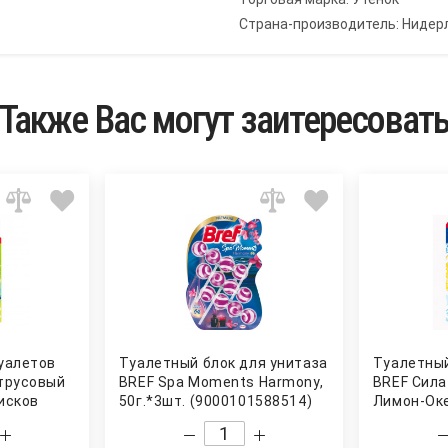
Страна-производитель: Ниде
Также Вас могут заитересоват
уалетов
Туалетный блок для унитаза
Туалетный
трусовый
BREF Spa Moments Harmony,
BREF Сила
дисков
50г.*3шт. (9000101588514)
Лимон-Оке
 Утенок
BREF
(90001013