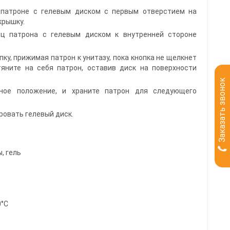
 патроне с гелевым диском с первым отверстием на
крышку.
ец патрона с гелевым диском к внутренней стороне
пку, прижимая патрон к унитазу, пока кнопка не щелкнет
яните на себя патрон, оставив диск на поверхности
Заказать звонок
ное положение, и храните патрон для следующего
ровать гелевый диск.
, гель
0°C