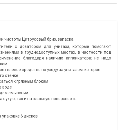
и чистоты Цитрусовый бриз, запаска
тители с дозатором для унитаза, которые помогают
знениями в труднодоступных местах, в частности под
рименение благодаря наличию аппликатора: не надо
кам.
ое гелевое средство по уходу за унитазом, которое
его стенке
асаться к грязным блокам
в воде
ждом смывании.
на сухую, так и на влажную поверхность.
в упаковке 6 дисков