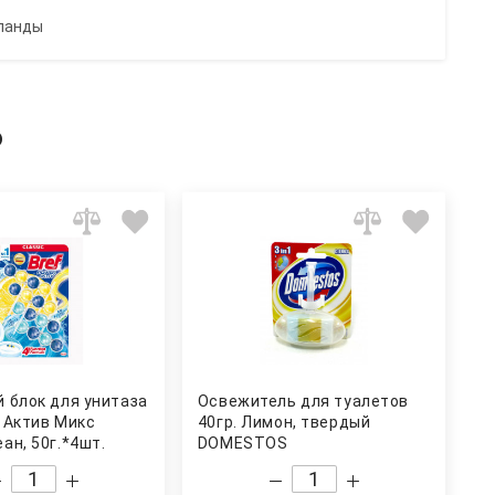
рланды
ь
 блок для унитаза
Освежитель для туалетов
 Актив Микс
40гр. Лимон, твердый
ан, 50г.*4шт.
DOMESTOS
09409) BREF