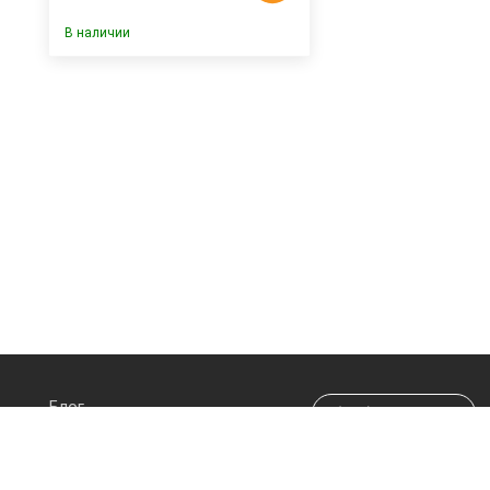
В наличии
Блог
(044) 290-70-20
Про магазин
info@happypen.com.ua