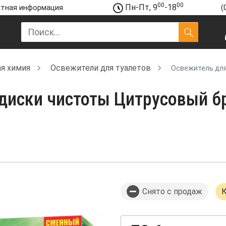
00
00
Пн-Пт, 9
-18
тная информация
(
я химия
Освежители для туалетов
Освежитель для
диски чистоты Цитрусовый бр
Снято с продаж
К