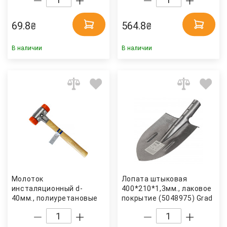
69.8
564.8
₴
₴
В наличии
В наличии
Молоток
Лопата штыковая
инсталяционный d-
400*210*1,3мм., лаковое
40мм., полиуретановые
покрытие (5048975) Grad
накладки
(4061349036934) S&R