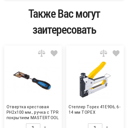
Также Вас могут
заитересовать
Отвертка крестовая
Степлер Topex 41E906, 6-
PH2x100 мм., ручка с TPR
14 мм TOPEX
покрытием MASTERTOOL