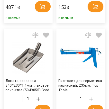
487.1
153
₴
₴
В наличии
В наличии
Лопата совковая
Пистолет для герметика
340*230*1,1мм., лаковое
каркасный, 235мм. Top
покрытие (5049055) Grad
Tools