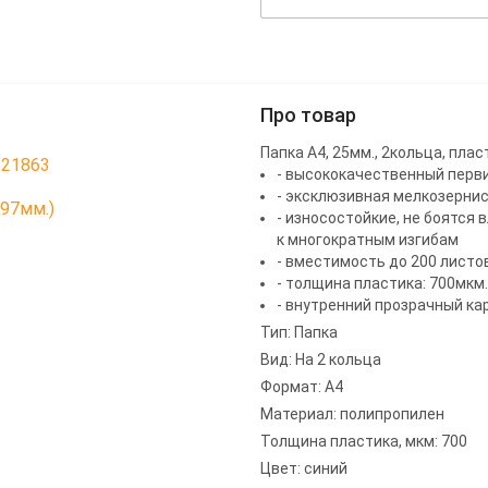
Про товар
Папка А4, 25мм., 2кольца, плас
521863
- высококачественный перв
- эксклюзивная мелкозернис
297мм.)
- износостойкие, не боятся
к многократным изгибам
- вместимость до 200 листо
- толщина пластика: 700мкм.
- внутренний прозрачный ка
Тип: Папка
Вид: На 2 кольца
Формат: А4
Материал: полипропилен
Толщина пластика, мкм: 700
Цвет: синий