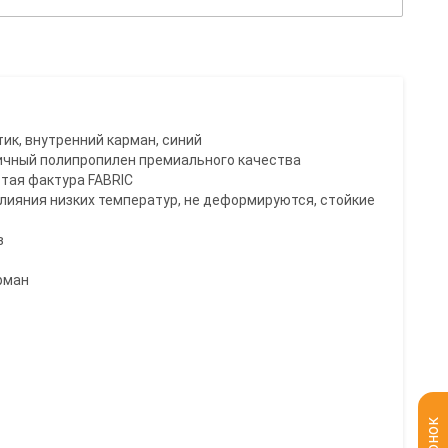
тик, внутренний карман, синий
ичный полипропилен премиального качества
тая фактура FABRIC
 влияния низких температур, не деформируются, стойкие
в
рман