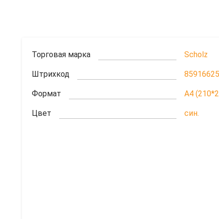
Торговая марка
Scholz
Штрихкод
8591662
Формат
A4 (210*
Цвет
син.