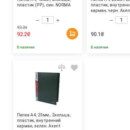
пластик (PР), син. NORMA
пластик, внутренн
карман, черн. Axen
92.3
₴
92.2
₴
90.1
₴
В наличии
В наличии
Папка А4, 25мм., 2кольца,
пластик, внутренний
карман, зелен. Axent