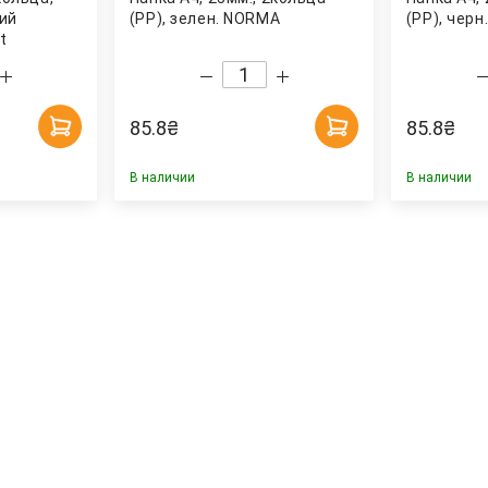
ий
(PР), зелен. NORMA
(PР), чер
t
85.8
₴
85.8
₴
В наличии
В наличии