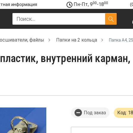
00
00
Пн-Пт, 9
-18
тная информация
(
росшиватели, файлы
Папки на 2 кольца
Папка А4, 2
 пластик, внутренний карман, 
Под заказ
Код: 1