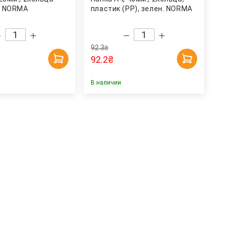
н. NORMA
пластик (PР), зелен. NORMA
92.3
₴
92.2
₴
В наличии