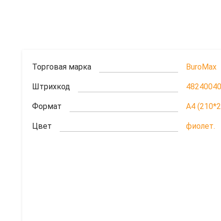
Торговая марка
BuroMax
Штрихкод
4824004
Формат
A4 (210*
Цвет
фиолет.