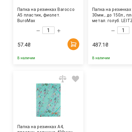
Папка на резинках Barocco
Папка на резинках
А5 пластик, фиолет.
30мм., до 150л., п
BuroMax
метал. голуб. LEIT
57.4
₴
487.1
₴
В наличии
В наличии
Папка на резинках А4,