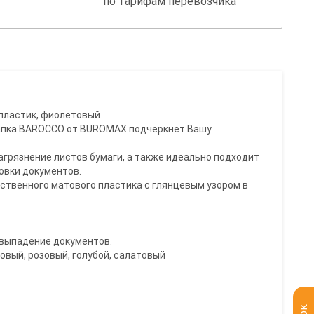
по тарифам перевозчика
 пластик, фиолетовый
папка BAROCCO от BUROMAX подчеркнет Вашу
агрязнение листов бумаги, а также идеально подходит
овки документов.
ественного матового пластика с глянцевым узором в
 выпадение документов.
овый, розовый, голубой, салатовый