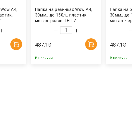
 Wow А4,
Папка на резинках Wow А4,
Папка на 
ластик,
30мм., до 150л., пластик,
30мм., до 
Z
метал. розов. LEITZ
метал. че
487.1
₴
487.1
₴
В наличии
В наличии