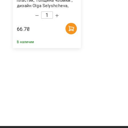
пластик, толщина 430мкм.,
дизайн Olga Selyshcheva,
коллекция Spring, бирюз.
Axent
66.7
₴
В наличии