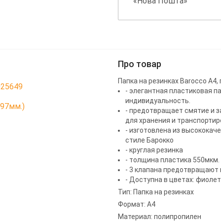
«Нова Пошта»
Про товар
Папка на резинках Barocco А4,
025649
- элегантная пластиковая 
индивидуальность.
297мм.)
- предотвращает смятие и з
для хранения и транспортир
- изготовлена из высококач
стиле Барокко
- круглая резинка
- толщина пластика 550мкм.
- 3 клапана предотвращают
- Доступна в цветах: фиолет
Тип: Папка на резинках
Формат: А4
Материал: полипропилен