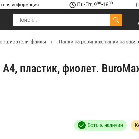
00
00
Пн-Пт, 9
-18
тная информация
(
росшиватели, файлы
Папки на резинках, папки на завя
 А4, пластик, фиолет. BuroMa
Есть в наличии
К