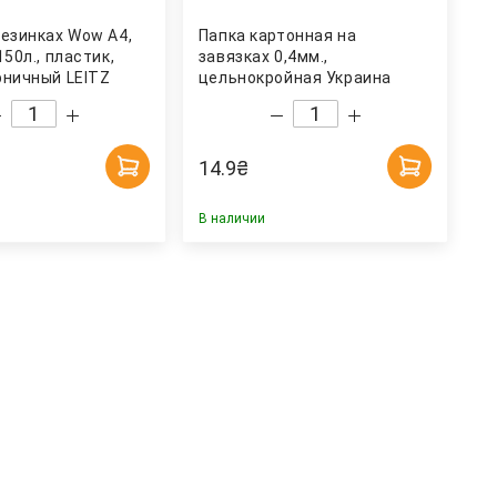
резинках Wow А4,
Папка картонная на
150л., пластик,
завязках 0,4мм.,
рничный LEITZ
цельнокройная Украина
14.9
₴
В наличии