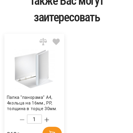
Также Вас могут
заитересовать
Папка "панорама" А4,
4кольца на 16мм., PP,
толщина в торце 30мм.
бел. Esselte