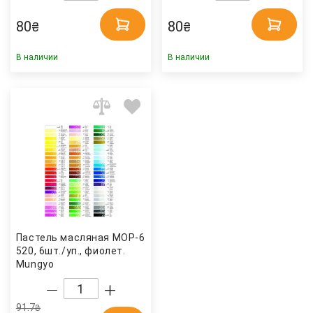
80
80
₴
₴
В наличии
В наличии
Пастель масляная МОР-6
520, 6шт./уп., фиолет.
Mungyo
91.7
₴