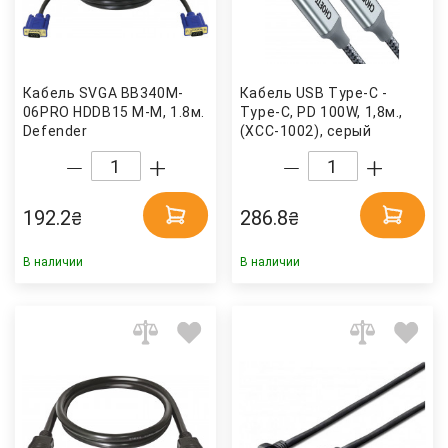
Кабель SVGA BB340M-
Кабель USB Type-C -
06PRO HDDB15 M-M, 1.8м.
Type-C, PD 100W, 1,8м.,
Defender
(XCC-1002), серый
CHOETECH
192.2
286.8
₴
₴
В наличии
В наличии