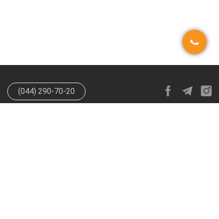
(044) 290-70-20
info@happypen.com.ua
offer@happypen.com.ua
(Для
поставщиков)
HappyPen 2026. Все права защищены