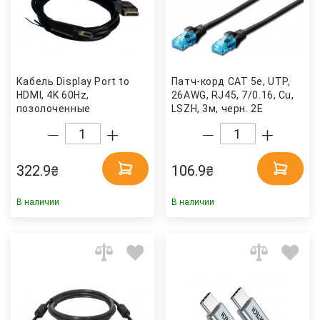
Кабель Display Port to
Патч-корд CAT 5e, UTP,
HDMI, 4K 60Hz,
26AWG, RJ45, 7/0.16, Cu,
позолоченные
LSZH, 3м, черн. 2E
коннекторы, 1,8м. (PN-
DP-HDMI-18) Patron
322.9
106.9
₴
₴
В наличии
В наличии