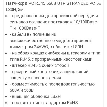
Патч-корд PC RJ45 568B UTP STRANDED PC 5E
LS0H, 3м.
- предназначены для правильной передачи
сигналов согласно протоколам 10/100Base-
T и 1000Base-T
- кабели выполнены из
высококачественного медного провода,
диаметром 24AWG, в оболочке LS0H
- на обоих концах снабжены штекерами типа
типа RJ45, с прозрачными хвостовиками
- штекер RJ45 с обеих сторон
- прозрачный хвостовик, защищающий
защелку от повреждения
- совместимость с последовательностью
568А и 568B
- внешняя оболочка LSZH
- соответствие стандартам RoHS