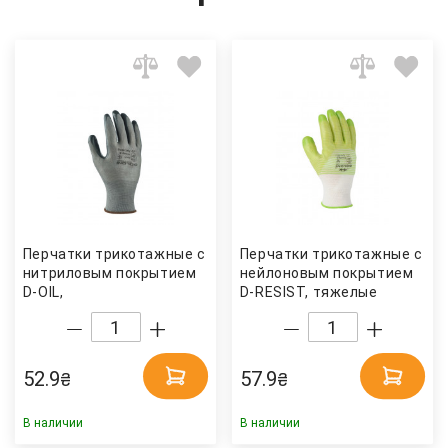
Перчатки трикотажные с
Перчатки трикотажные с
нитриловым покрытием
нейлоновым покрытием
D-OIL,
D-RESIST, тяжелые
маслобензостойкие,
роботы, размер 9 (L),
размер 8 (M), серый
салат. (4552) Doloni
(4576) Doloni
52.9
57.9
₴
₴
В наличии
В наличии