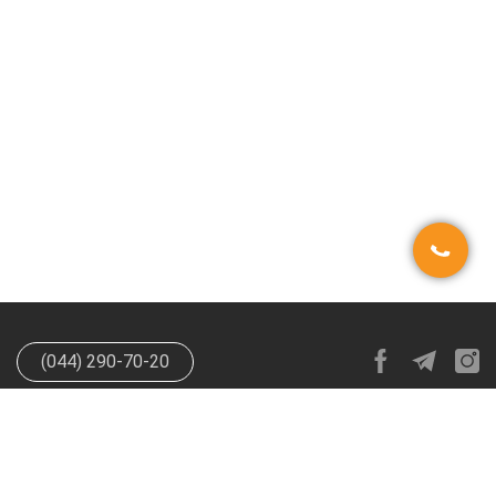
(044) 290-70-20
info@happypen.com.ua
offer@happypen.com.ua
(Для
поставщиков)