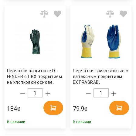
Перчатки защитные D-
Перчатки трикотажные с
FENDER с ПВХ покрытием
латексным покрытием
на хлопковой основе,
EXTRAGRAB,
размер 9 (L), зелен.
антискользящие,
(3895) Doloni
размер10 (XL) (4502)
Doloni
184
79.9
₴
₴
В наличии
В наличии