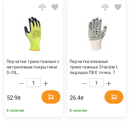
Перчатки трикотажные с
Перчатки вязаные
нитриловым покрытием
трикотажные Standart,
D-OIL,
ладошка ПВХ точка, 7
маслобензостойкие,
класс, 10 (XL) размер
размер 8 (M), желт.
(547) Doloni
(4587) Doloni
52.9
26.4
₴
₴
В наличии
В наличии