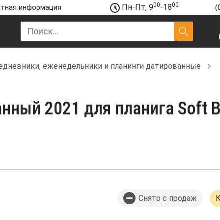
00
00
Пн-Пт, 9
-18
тная информация
(
едневники, еженедельники и планинги датированные
нный 2021 для планига Soft 
Снято с продаж
К