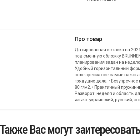
Про товар
Датированная вставка на 2021
под сменную обложку BRUNNEN
планирования задач на неделю
Удобный горизонтальный форм
поле зрения все самые важные
грядущие дела. • Безупречное
80 г/м2. • Практичный пружинны
Разворот: неделя и область дл
языка: украинский, русский, ан
Также Вас могут заитересоват